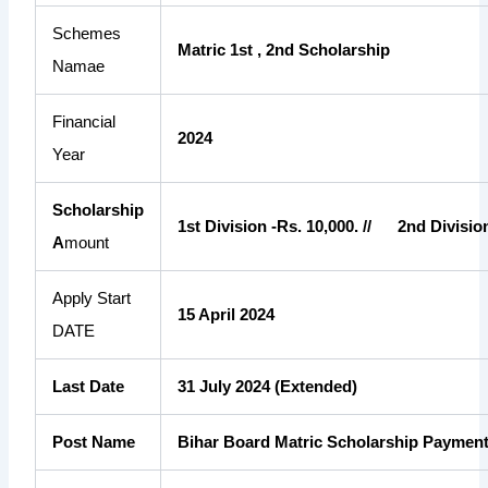
Schemes
Matric 1st , 2nd Scholarship
Namae
Financial
2024
Year
Scholarship
1st Division -Rs. 10,000. // 2nd Division
A
mount
Apply Start
15 April 2024
DATE
Last Date
31 July 2024 (Extended)
Post Name
Bihar Board Matric Scholarship Payment