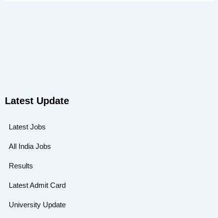
t
e
t
w
u
g
s
i
b
r
a
t
e
a
p
t
m
p
e
r
Latest Update
Latest Jobs
All India Jobs
Results
Latest Admit Card
University Update