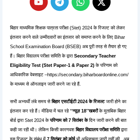
o
e
h
-
u
l
a
t
t
e
t
w
बिहार माध्यमिक शिक्षक पात्रता परीक्षा (Stet) 2024 के रिजल्ट को लेकर
u
g
s
i
इंतजार करने वाले उम्मीदवारों का इंतजार को समाप्त करने के लिए Bihar
b
r
a
t
School Examination Board (BSEB) अब पूरी तरह से तैयार हो गए
e
a
p
t
हैं। बिहार विद्यालय परीक्षा समिति के द्वारा
Secondary Teacher
m
p
e
Eligibility Test (Stet Paper-1 & Paper 2)
के परिणाम को
r
आधिकारिक वेबसाइट –
https://secondary.biharboardonline.com/
के माध्यम से ऑनलाइन जारी करने जा रहे हैं.
सभी अभ्यर्थी लंबे समय से
बिहार
एसटीईटी 2024 के रिजल्ट
जारी होने का
इंतजार कर रहे हैं। मीडिया में चल रहे
‘‘न्यूज़ 18’’खबरों
के मुताबिक बिहार
बोर्ड द्वारा Stet 2024 के
परिणाम को 7 सितंबर के
दिन जारी करने की बात
कही जा रही थी। लेकिन किसी कारणवश
बिहार विद्यालय परीक्षा समिति
द्वारा
इस रिजल्ट के संबंध में
7 सितंबर को कोई
भी अधिसूचना जारी नहीं की . अब